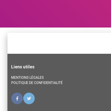
Liens utiles
MENTIONS LÉGALES
POLITIQUE DE CONFIDENTIALITÉ