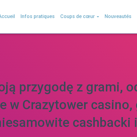
Accueil
Infos pratiques
Coups de cœur
Nouveautés
ją przygodę z grami, o
ne w
Crazytower casino
,
niesamowite cashbacki i