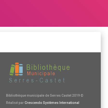
Bibliothèque municipale de Serres Castet 2019 ©
Réalisé par
Crescendo Systèmes International